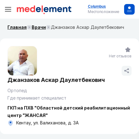
Columbus
Местоположение
Главная
Врачи
Джанзаков Аскар Даулетбекович
Нет отзывов
Джанзаков Аскар Даулетбекович
Ортопед
Где принимает специалист
ГКП на ПХВ "Областной детский реабилитационный
центр "ЖАНСАЯ"
Кентау, ул. Валиханова, д. 3А