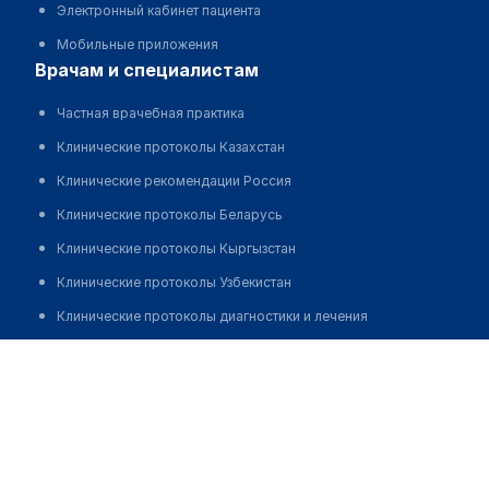
Электронный кабинет пациента
Мобильные приложения
врачам и специалистам
Частная врачебная практика
Клинические протоколы Казахстан
Клинические рекомендации Россия
Клинические протоколы Беларусь
Клинические протоколы Кыргызстан
Клинические протоколы Узбекистан
Клинические протоколы диагностики и лечения
Обзоры мировой медицинской периодики
Джанзаков Аскар Даулетбекович
Заболевания: обзорные статьи
Новости здравоохранения
Медикаменты
Лабораторные показатели