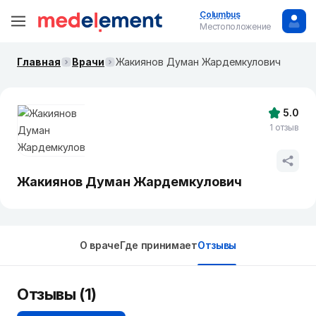
Columbus
Местоположение
Главная
Врачи
Жакиянов Думан Жардемкулович
5.0
1 отзыв
Жакиянов Думан Жардемкулович
О враче
Где принимает
Отзывы
Отзывы (1)