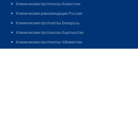
Клинические протоколы Казахстан
Клинические рекомендации Россия
Клинические протоколы Беларусь
Клинические протоколы Кыргызстан
Клинические протоколы Узбекистан
Клинические протоколы диагностики и лечения
Жакиянов Думан Жардемкулович
Обзоры мировой медицинской периодики
Заболевания: обзорные статьи
Новости здравоохранения
Медикаменты
Лабораторные показатели
Медицинские термины
Мобильные приложения
клиникам
МИС для клиники