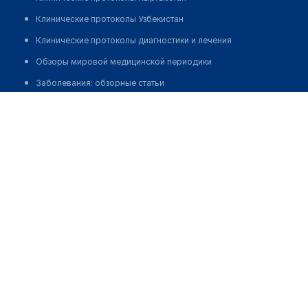
Клинические протоколы Узбекистан
Клинические протоколы диагностики и лечения
Обзоры мировой медицинской периодики
Заболевания: обзорные статьи
Конысбаев Бейбит Конысбаевич
Новости здравоохранения
Медикаменты
Лабораторные показатели
Медицинские термины
Мобильные приложения
клиникам
МИС для клиники
МИС для клиники в Казахстане
МИС для клиники в Узбекистане
МИС для клиники в Кыргызстане