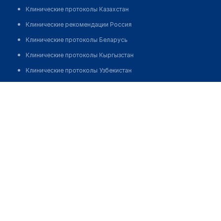
Клинические протоколы Казахстан
Клинические рекомендации Россия
Клинические протоколы Беларусь
Клинические протоколы Кыргызстан
Клинические протоколы Узбекистан
Клинические протоколы диагностики и лечения
Павленко Дмитрий Евгеньевич
Обзоры мировой медицинской периодики
Заболевания: обзорные статьи
Новости здравоохранения
Медикаменты
Лабораторные показатели
Медицинские термины
Мобильные приложения
клиникам