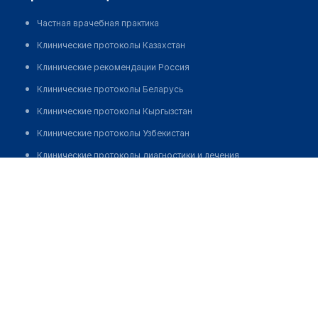
Частная врачебная практика
Клинические протоколы Казахстан
Клинические рекомендации Россия
Клинические протоколы Беларусь
Клинические протоколы Кыргызстан
Клинические протоколы Узбекистан
Клинические протоколы диагностики и лечения
Жакупов Алиакбар
Обзоры мировой медицинской периодики
Заболевания: обзорные статьи
Новости здравоохранения
Медикаменты
Лабораторные показатели
Медицинские термины
Мобильные приложения