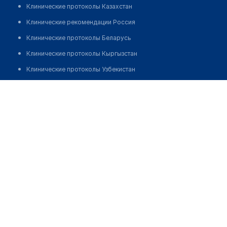
Клинические протоколы Казахстан
Клинические рекомендации Россия
Клинические протоколы Беларусь
Клинические протоколы Кыргызстан
Клинические протоколы Узбекистан
Клинические протоколы диагностики и лечения
Жагипаров Асылхан Тулегенович
Обзоры мировой медицинской периодики
Заболевания: обзорные статьи
Новости здравоохранения
Медикаменты
Лабораторные показатели
Медицинские термины
Мобильные приложения
клиникам
МИС для клиники