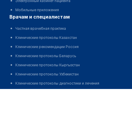
Электронный кабинет пациента
Мобильные приложения
врачам и специалистам
Частная врачебная практика
Клинические протоколы Казахстан
Клинические рекомендации Россия
Клинические протоколы Беларусь
Клинические протоколы Кыргызстан
Клинические протоколы Узбекистан
Клинические протоколы диагностики и лечения
Обзоры мировой медицинской периодики
Вернер Сергей Григорьевич
Заболевания: обзорные статьи
Новости здравоохранения
Медикаменты
Лабораторные показатели