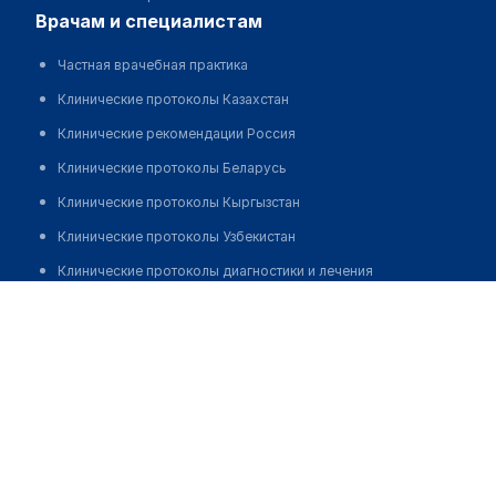
врачам и специалистам
Частная врачебная практика
Клинические протоколы Казахстан
Клинические рекомендации Россия
Клинические протоколы Беларусь
Клинические протоколы Кыргызстан
Клинические протоколы Узбекистан
Клинические протоколы диагностики и лечения
Асимов Дильшат Максимович
Обзоры мировой медицинской периодики
Заболевания: обзорные статьи
Новости здравоохранения
Медикаменты
Лабораторные показатели
Медицинские термины