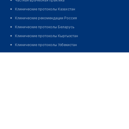
Частная врачебная практика
Клинические протоколы Казахстан
Клинические рекомендации Россия
Клинические протоколы Беларусь
Клинические протоколы Кыргызстан
Клинические протоколы Узбекистан
Клинические протоколы диагностики и лечения
Ахметова Динара Тлеукеновна
Обзоры мировой медицинской периодики
Заболевания: обзорные статьи
Новости здравоохранения
Медикаменты
Лабораторные показатели
Медицинские термины
Мобильные приложения
клиникам