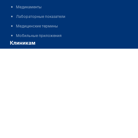
Медикаменты
Лабораторные показатели
Медицинские термины
Мобильные приложения
клиникам
Закарья Жанна
МИС для клиники
МИС для клиники в Казахстане
МИС для клиники в Узбекистане
МИС для клиники в Кыргызстане
МИС для стоматологии
МИС для клиники ВРТ, центра ЭКО
МИС для стационара
Программа для аптеки
Автоматизация блока питания