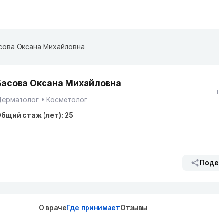
сова Оксана Михайловна
Басова Оксана Михайловна
Дерматолог
Косметолог
бщий стаж (лет): 25
Поде
О враче
Где принимает
Отзывы