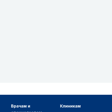
врачам и
клиникам