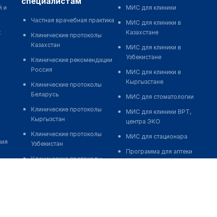
специалистам
й и
МИС для клиники
Частная врачебная практика
МИС для клиники в
к
Казахстане
Клинические протоколы
Казахстан
МИС для клиники в
Узбекистане
Клинические рекомендации
Россия
МИС для клиники в
Кыргызстане
Клинические протоколы
Беларусь
МИС для стоматологии
Клинические протоколы
МИС для клиники ВРТ,
Кыргызстан
центра ЭКО
Клинические протоколы
МИС для стационара
ния
Узбекистан
Программа для аптеки
Клинические протоколы
Автоматизация блока
диагностики и лечения
питания
Обзоры мировой
Реклама и продвижение
медицинской периодики
клиник
Заболевания: обзорные
Разработка сайта клиники