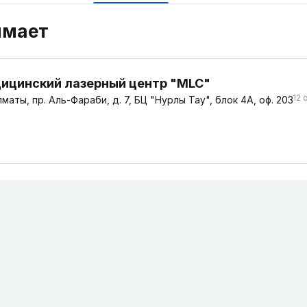
имает
ицинский лазерный центр "MLC"
12 
маты, пр. Аль-Фараби, д. 7, БЦ "Нурлы Тау", блок 4А, оф. 203