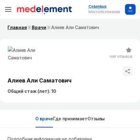
Columbus
Местоположение
Главная
Врачи
Алиев Али Саматович
Нет отзывов
Алиев Али Саматович
Общий стаж (лет): 10
О враче
Где принимает
Отзывы
Подробная информация не добавлена