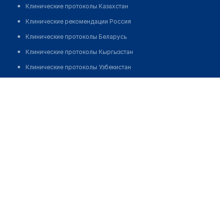
Клинические протоколы Казахстан
Клинические рекомендации Россия
Клинические протоколы Беларусь
Клинические протоколы Кыргызстан
Клинические протоколы Узбекистан
Клинические протоколы диагностики и лечения
Алиев Али Саматович
Обзоры мировой медицинской периодики
Заболевания: обзорные статьи
Новости здравоохранения
Медикаменты
Лабораторные показатели
Медицинские термины
Мобильные приложения
клиникам
МИС для клиники