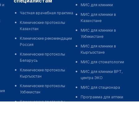
специалистам
й и
МИС для клиники
Частная врачебная практика
МИС для клиники в
к
Казахстане
Клинические протоколы
Казахстан
МИС для клиники в
Узбекистане
Клинические рекомендации
Россия
МИС для клиники в
Кыргызстане
Клинические протоколы
Беларусь
МИС для стоматологии
Клинические протоколы
МИС для клиники ВРТ,
Кыргызстан
центра ЭКО
Клинические протоколы
МИС для стационара
ния
Узбекистан
Программа для аптеки
Клинические протоколы
Автоматизация блока
диагностики и лечения
питания
Обзоры мировой
Реклама и продвижение
медицинской периодики
клиник
Заболевания: обзорные
Разработка сайта клиники