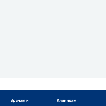
врачам и
клиникам