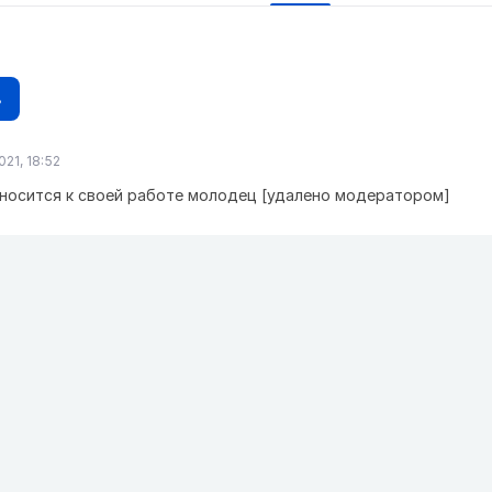
в
021, 18:52
носится к своей работе молодец [удалено модератором]