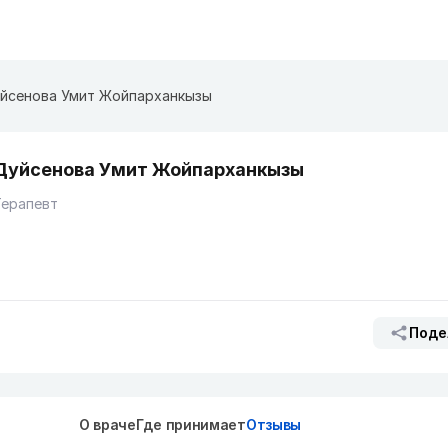
йсенова Умит Жойпарханкызы
Дуйсенова Умит Жойпарханкызы
Терапевт
Поде
О враче
Где принимает
Отзывы