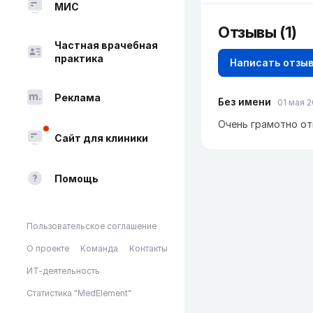
МИС
Отзывы (1)
Частная врачебная
практика
Написать отзы
Реклама
Без имени
01 мая 2
Очень грамотно от
Сайт для клиники
Помощь
Пользовательское соглашение
О проекте
Команда
Контакты
ИТ-деятельность
Статистика "MedElement"