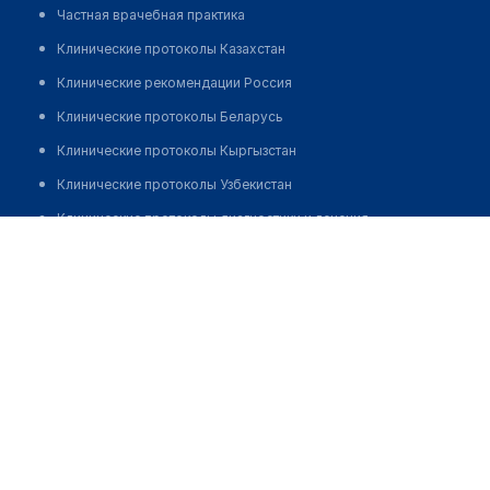
Частная врачебная практика
Клинические протоколы Казахстан
Клинические рекомендации Россия
Клинические протоколы Беларусь
Клинические протоколы Кыргызстан
Клинические протоколы Узбекистан
Клинические протоколы диагностики и лечения
Аблаева Гаухар Ержанкызы
Обзоры мировой медицинской периодики
Заболевания: обзорные статьи
Новости здравоохранения
Медикаменты
Лабораторные показатели
Медицинские термины
Мобильные приложения
клиникам