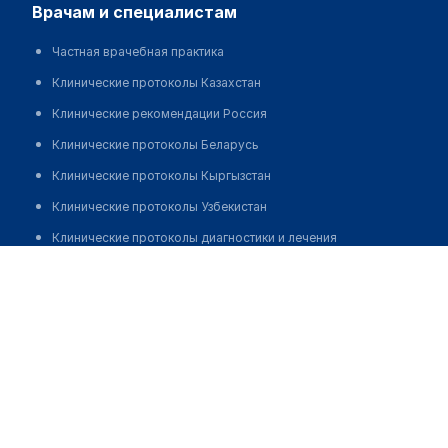
врачам и специалистам
Частная врачебная практика
Клинические протоколы Казахстан
Клинические рекомендации Россия
Клинические протоколы Беларусь
Клинические протоколы Кыргызстан
Клинические протоколы Узбекистан
Клинические протоколы диагностики и лечения
Юнусова Ляля Маратовна
Обзоры мировой медицинской периодики
Заболевания: обзорные статьи
Новости здравоохранения
Медикаменты
Лабораторные показатели
Медицинские термины