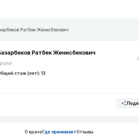
зарбеков Ратбек Женисбекович
Базарбеков Ратбек Женисбекович
Уролог
бщий стаж (лет): 13
Поде
О враче
Где принимает
Отзывы