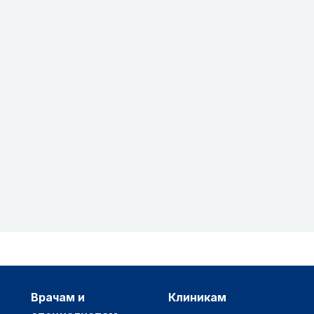
врачам и
клиникам