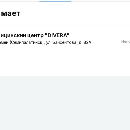
имает
ицинский центр "DIVERA"
Нет 
мей (Семипалатинск), ул. Байсеитова, д. 82А