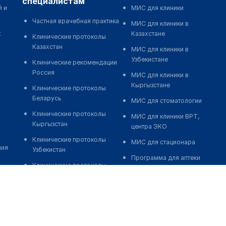
специалистам
й и
МИС для клиники
Частная врачебная практика
МИС для клиники в
к
Казахстане
Клинические протоколы
Казахстан
МИС для клиники в
Узбекистане
Клинические рекомендации
Россия
МИС для клиники в
Кыргызстане
Клинические протоколы
Беларусь
МИС для стоматологии
Клинические протоколы
МИС для клиники ВРТ,
Кыргызстан
центра ЭКО
Клинические протоколы
МИС для стационара
ния
Узбекистан
Программа для аптеки
Клинические протоколы
Автоматизация блока
диагностики и лечения
питания
Обзоры мировой
Реклама и продвижение
медицинской периодики
клиник
Заболевания: обзорные
Разработка сайта клиники