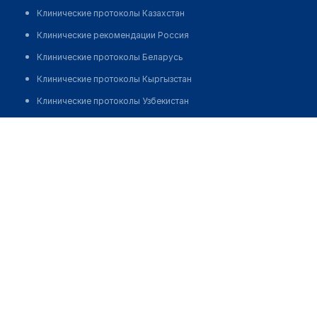
Клинические протоколы Казахстан
Клинические рекомендации Россия
Клинические протоколы Беларусь
Клинические протоколы Кыргызстан
Клинические протоколы Узбекистан
Клинические протоколы диагностики и лечения
Хамраев Зафаржан Сабиржанович
Обзоры мировой медицинской периодики
Заболевания: обзорные статьи
Новости здравоохранения
Медикаменты
Лабораторные показатели
Медицинские термины
Мобильные приложения
клиникам