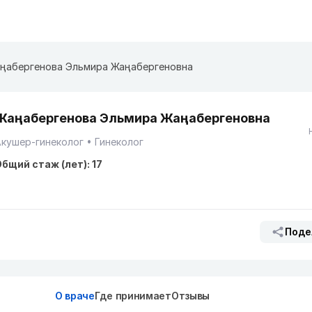
ңабергенова Эльмира Жаңабергеновна
Жаңабергенова Эльмира Жаңабергеновна
кушер-гинеколог
Гинеколог
бщий стаж (лет): 17
Поде
О враче
Где принимает
Отзывы