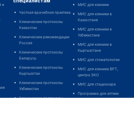
специалистам
й и
МИС для клиники
Частная врачебная практика
МИС для клиники в
к
Казахстане
Клинические протоколы
Казахстан
МИС для клиники в
Узбекистане
Клинические рекомендации
Россия
МИС для клиники в
Кыргызстане
Клинические протоколы
Беларусь
МИС для стоматологии
Клинические протоколы
МИС для клиники ВРТ,
Кыргызстан
центра ЭКО
Клинические протоколы
МИС для стационара
ния
Узбекистан
Программа для аптеки
Клинические протоколы
Автоматизация блока
диагностики и лечения
питания
Обзоры мировой
Реклама и продвижение
медицинской периодики
клиник
Заболевания: обзорные
Разработка сайта клиники