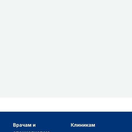
врачам и
клиникам