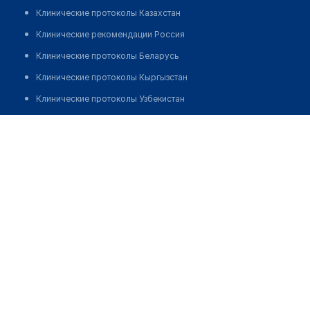
Клинические протоколы Казахстан
Клинические рекомендации Россия
Клинические протоколы Беларусь
Клинические протоколы Кыргызстан
Клинические протоколы Узбекистан
Клинические протоколы диагностики и лечения
Беркимбекова Раушан Мухаметжановна
Обзоры мировой медицинской периодики
Заболевания: обзорные статьи
Новости здравоохранения
Медикаменты
Лабораторные показатели
Медицинские термины
Мобильные приложения
клиникам