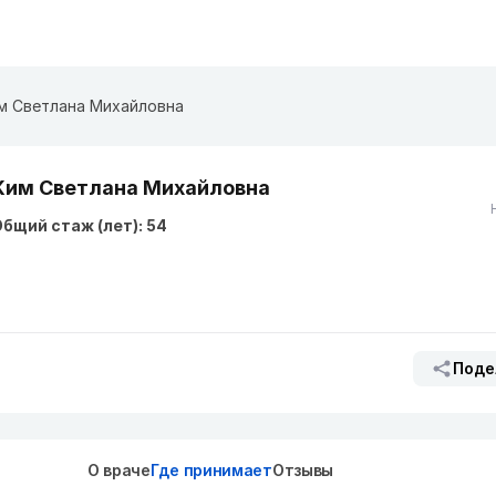
м Светлана Михайловна
Ким Светлана Михайловна
бщий стаж (лет): 54
Поде
О враче
Где принимает
Отзывы