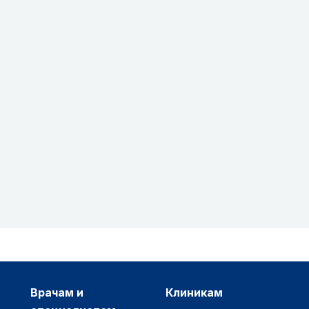
врачам и
клиникам