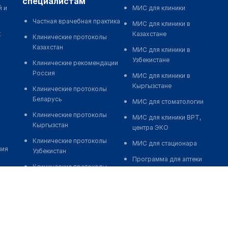
специалистам
й и
МИС для клиники
Частная врачебная практика
МИС для клиники в
к
Казахстане
Клинические протоколы
Казахстан
МИС для клиники в
Узбекистане
Клинические рекомендации
Россия
МИС для клиники в
Кыргызстане
Клинические протоколы
Беларусь
МИС для стоматологии
Клинические протоколы
МИС для клиники ВРТ,
Кыргызстан
центра ЭКО
Клинические протоколы
МИС для стационара
ния
Узбекистан
Программа для аптеки
Клинические протоколы
Автоматизация блока
диагностики и лечения
питания
Обзоры мировой
Реклама и продвижение
медицинской периодики
клиник
Заболевания: обзорные
Разработка сайта клиники