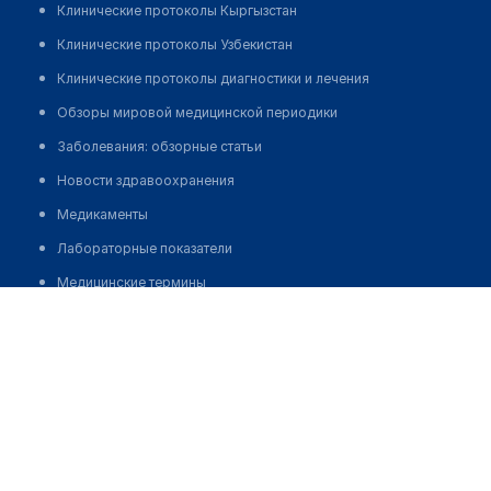
Клинические протоколы Кыргызстан
Клинические протоколы Узбекистан
Клинические протоколы диагностики и лечения
Обзоры мировой медицинской периодики
Заболевания: обзорные статьи
Новости здравоохранения
Медикаменты
Лабораторные показатели
Медицинские термины
Ахмедов Олимжон Тошпулатович
Мобильные приложения
клиникам
Запись
МИС для клиники
МИС для клиники в Казахстане
МИС для клиники в Узбекистане
МИС для клиники в Кыргызстане