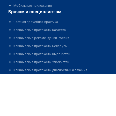
Мобильные приложения
врачам и специалистам
Частная врачебная практика
Клинические протоколы Казахстан
Клинические рекомендации Россия
Клинические протоколы Беларусь
Клинические протоколы Кыргызстан
Клинические протоколы Узбекистан
Клинические протоколы диагностики и лечения
Нефёдов Сергей Александрович
Обзоры мировой медицинской периодики
Заболевания: обзорные статьи
Новости здравоохранения
Медикаменты
Лабораторные показатели