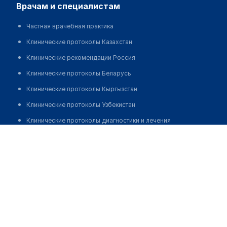
врачам и специалистам
Частная врачебная практика
Клинические протоколы Казахстан
Клинические рекомендации Россия
Клинические протоколы Беларусь
Клинические протоколы Кыргызстан
Клинические протоколы Узбекистан
Клинические протоколы диагностики и лечения
Аббасова Гулмая Османовна
Обзоры мировой медицинской периодики
Заболевания: обзорные статьи
Новости здравоохранения
Медикаменты
Лабораторные показатели
Медицинские термины