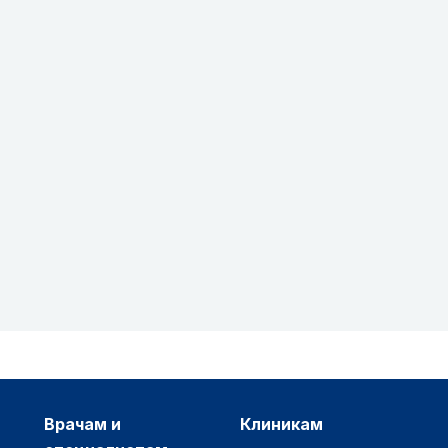
врачам и
клиникам