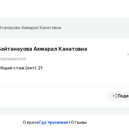
йтанауова Акмарал Канатовна
Байтанауова Акмарал Канатовна
Эндокринолог
бщий стаж (лет): 21
Поде
О враче
Где принимает
Отзывы