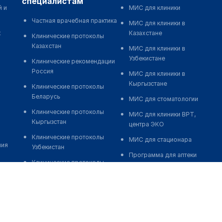
специалистам
й и
МИС для клиники
Частная врачебная практика
МИС для клиники в
к
Казахстане
Клинические протоколы
Казахстан
МИС для клиники в
Узбекистане
Клинические рекомендации
Россия
МИС для клиники в
Кыргызстане
Клинические протоколы
Беларусь
МИС для стоматологии
Клинические протоколы
МИС для клиники ВРТ,
Кыргызстан
центра ЭКО
Клинические протоколы
МИС для стационара
ния
Узбекистан
Программа для аптеки
Клинические протоколы
Автоматизация блока
диагностики и лечения
питания
Обзоры мировой
Реклама и продвижение
медицинской периодики
клиник
Заболевания: обзорные
Разработка сайта клиники