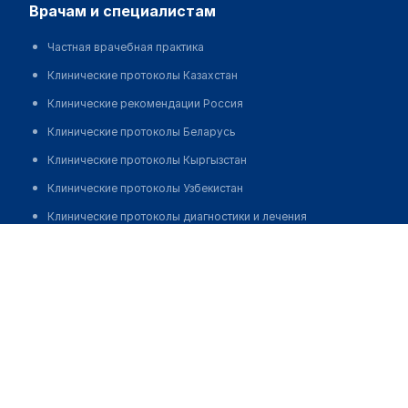
врачам и специалистам
Частная врачебная практика
Клинические протоколы Казахстан
Клинические рекомендации Россия
Клинические протоколы Беларусь
Клинические протоколы Кыргызстан
Клинические протоколы Узбекистан
Клинические протоколы диагностики и лечения
Сейлбаева Жанара Кудайбергеновна
Обзоры мировой медицинской периодики
Заболевания: обзорные статьи
Новости здравоохранения
Медикаменты
Лабораторные показатели
Медицинские термины