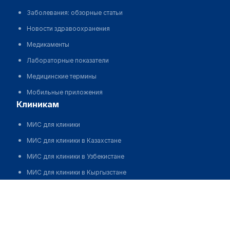
Заболевания: обзорные статьи
Новости здравоохранения
Медикаменты
Лабораторные показатели
Медицинские термины
Мобильные приложения
клиникам
МИС для клиники
МИС для клиники в Казахстане
МИС для клиники в Узбекистане
МИС для клиники в Кыргызстане
Тараков Жанибек Сейтбекович
МИС для стоматологии
МИС для клиники ВРТ, центра ЭКО
МИС для стационара