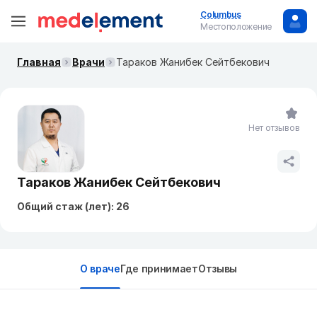
Columbus
Местоположение
Главная
Врачи
Тараков Жанибек Сейтбекович
Нет отзывов
Тараков Жанибек Сейтбекович
Общий стаж (лет): 26
О враче
Где принимает
Отзывы