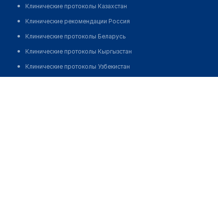
Клинические протоколы Казахстан
Клинические рекомендации Россия
Клинические протоколы Беларусь
Клинические протоколы Кыргызстан
Клинические протоколы Узбекистан
Клинические протоколы диагностики и лечения
Аханова Руфия Максутовна
Обзоры мировой медицинской периодики
Заболевания: обзорные статьи
Новости здравоохранения
Медикаменты
Лабораторные показатели
Медицинские термины
Мобильные приложения
клиникам
МИС для клиники