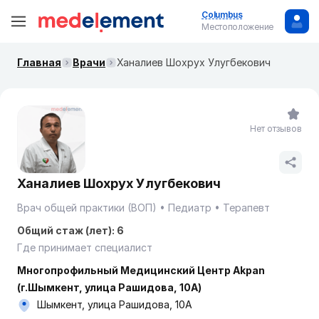
Columbus
Местоположение
Главная
Врачи
Ханалиев Шохрух Улугбекович
Нет отзывов
Ханалиев Шохрух Улугбекович
Врач общей практики (ВОП)
Педиатр
Терапевт
Общий стаж (лет): 6
Где принимает специалист
Многопрофильный Медицинский Центр Akpan
(г.Шымкент, улица Рашидова, 10А)
Шымкент, улица Рашидова, 10А