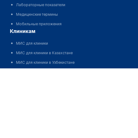
Лабораторные показатели
Медицинские термины
Мобильные приложения
клиникам
МИС для клиники
МИС для клиники в Казахстане
МИС для клиники в Узбекистане
МИС для клиники в Кыргызстане
Ханалиев Шохрух Улугбекович
МИС для стоматологии
МИС для клиники ВРТ, центра ЭКО
МИС для стационара
Программа для аптеки
Автоматизация блока питания
Реклама и продвижение клиник