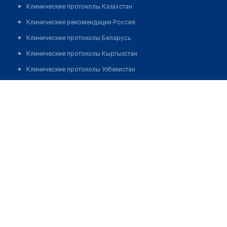
Клинические протоколы Казахстан
Клинические рекомендации Россия
Клинические протоколы Беларусь
Клинические протоколы Кыргызстан
Клинические протоколы Узбекистан
Клинические протоколы диагностики и лечения
Касумова Диана Фикретовна
Обзоры мировой медицинской периодики
Заболевания: обзорные статьи
Новости здравоохранения
Медикаменты
Лабораторные показатели
Медицинские термины
Мобильные приложения
клиникам
МИС для клиники