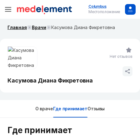
Columbus
Местоположение
Главная
Врачи
Касумова Диана Фикретовна
Нет отзывов
Касумова Диана Фикретовна
О враче
Где принимает
Отзывы
Где принимает