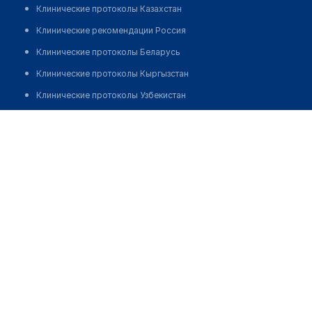
Клинические протоколы Казахстан
Клинические рекомендации Россия
Клинические протоколы Беларусь
Клинические протоколы Кыргызстан
Клинические протоколы Узбекистан
Клинические протоколы диагностики и лечения
Жальмендинов Тимур Оразалиевич
Обзоры мировой медицинской периодики
Заболевания: обзорные статьи
Новости здравоохранения
Медикаменты
Лабораторные показатели
Медицинские термины
Мобильные приложения
клиникам
МИС для клиники