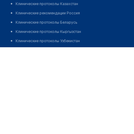
Клинические протоколы Казахстан
Клинические рекомендации Россия
Клинические протоколы Беларусь
Клинические протоколы Кыргызстан
Клинические протоколы Узбекистан
Клинические протоколы диагностики и лечения
Джолдыбеков Тимур Садвакасович
Обзоры мировой медицинской периодики
Заболевания: обзорные статьи
Новости здравоохранения
Медикаменты
Лабораторные показатели
Медицинские термины
Мобильные приложения
клиникам
МИС для клиники