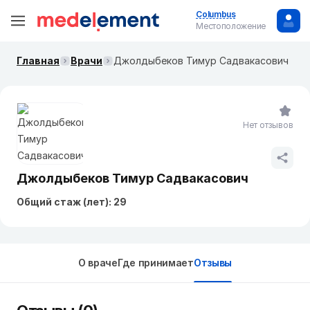
Columbus
Местоположение
Главная
Врачи
Джолдыбеков Тимур Садвакасович
Нет отзывов
Джолдыбеков Тимур Садвакасович
Общий стаж (лет): 29
О враче
Где принимает
Отзывы