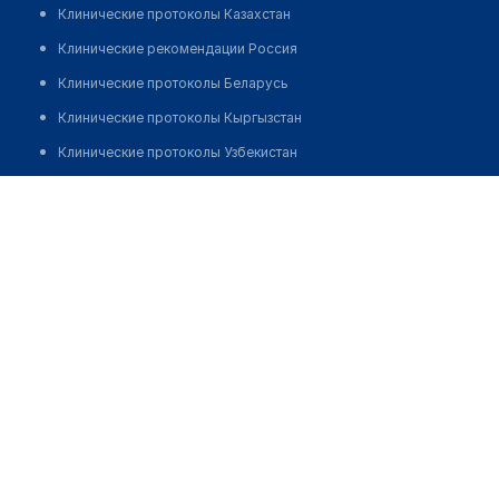
Клинические протоколы Казахстан
Клинические рекомендации Россия
Клинические протоколы Беларусь
Клинические протоколы Кыргызстан
Клинические протоколы Узбекистан
Клинические протоколы диагностики и лечения
Сатанова Анара Андреевна
Обзоры мировой медицинской периодики
Заболевания: обзорные статьи
Новости здравоохранения
Медикаменты
Лабораторные показатели
Медицинские термины
Мобильные приложения
клиникам
МИС для клиники