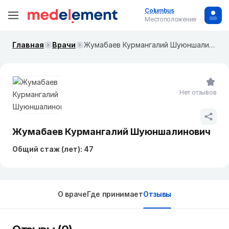
Columbus
Местоположение
Главная
Врачи
Жумабаев Курмангалий Шуюншалинович
Нет отзывов
Жумабаев Курмангалий Шуюншалинович
Общий стаж (лет): 47
О враче
Где принимает
Отзывы