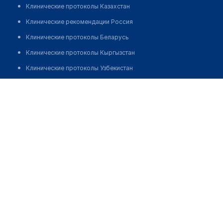
Клинические протоколы Казахстан
Клинические рекомендации Россия
Клинические протоколы Беларусь
Клинические протоколы Кыргызстан
Клинические протоколы Узбекистан
Клинические протоколы диагностики и лечения
Жумабаев Курмангалий Шуюншалинович
Обзоры мировой медицинской периодики
Заболевания: обзорные статьи
Новости здравоохранения
Медикаменты
Лабораторные показатели
Медицинские термины
Мобильные приложения
клиникам
МИС для клиники