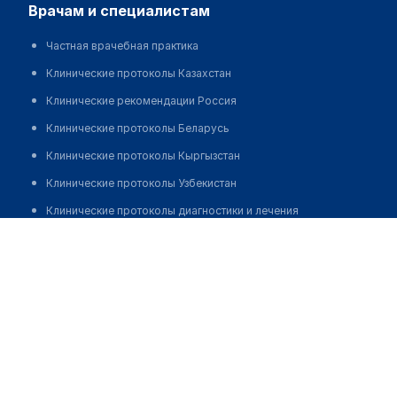
врачам и специалистам
Частная врачебная практика
Клинические протоколы Казахстан
Клинические рекомендации Россия
Клинические протоколы Беларусь
Клинические протоколы Кыргызстан
Клинические протоколы Узбекистан
Клинические протоколы диагностики и лечения
Тажибаева Азиза Жумалитдиновна
Обзоры мировой медицинской периодики
Заболевания: обзорные статьи
Новости здравоохранения
Медикаменты
Лабораторные показатели
Медицинские термины