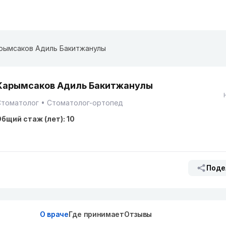
рымсаков Адиль Бакитжанулы
Карымсаков Адиль Бакитжанулы
Стоматолог
Стоматолог-ортопед
бщий стаж (лет): 10
Поде
О враче
Где принимает
Отзывы