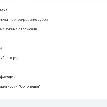
рача:
етика: протезирование зубов
вые зубные отложения
ов
зубного ряда
фикации:
циальности "Ортопедия"