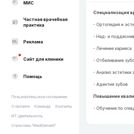
МИС
Специализация в
Частная врачебная
- Ортопедия и эст
практика
- Над- и поддесне
Реклама
- Лечение кариеса
Сайт для клиники
- Отбеливание зуб
- Анализ эстетики 
Помощь
- Адентия зубов
Повышение квали
Пользовательское соглашение
О проекте
Команда
Контакты
- Обучение по спе
ИТ-деятельность
Статистика "MedElement"