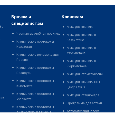
врачам и
клиникам
специалистам
й и
МИС для клиники
Частная врачебная практика
МИС для клиники в
к
Казахстане
Клинические протоколы
Казахстан
МИС для клиники в
Узбекистане
Клинические рекомендации
Россия
МИС для клиники в
Кыргызстане
Клинические протоколы
Беларусь
МИС для стоматологии
Клинические протоколы
МИС для клиники ВРТ,
Кыргызстан
центра ЭКО
Клинические протоколы
МИС для стационара
ния
Узбекистан
Программа для аптеки
Клинические протоколы
Автоматизация блока
диагностики и лечения