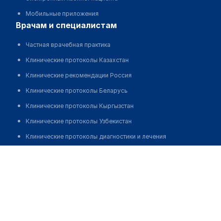
Мобильные приложения
врачам и специалистам
Частная врачебная практика
Клинические протоколы Казахстан
Клинические рекомендации Россия
Клинические протоколы Беларусь
Клинические протоколы Кыргызстан
Клинические протоколы Узбекистан
Клинические протоколы диагностики и лечения
Обзоры мировой медицинской периодики
Тютюнькова Анастасия Сергеевна
Заболевания: обзорные статьи
Новости здравоохранения
Медикаменты
Лабораторные показатели