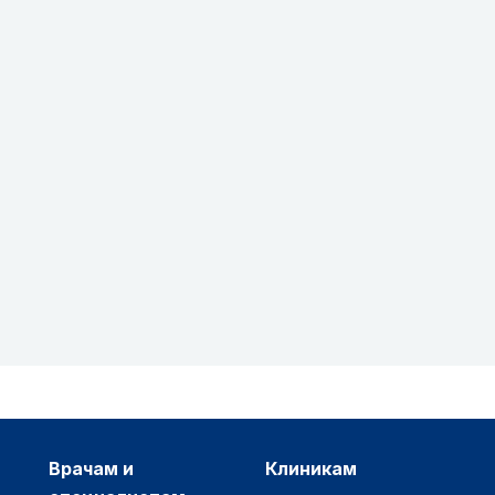
врачам и
клиникам