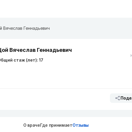
й Вячеслав Геннадьевич
Цой Вячеслав Геннадьевич
бщий стаж (лет): 17
Поде
О враче
Где принимает
Отзывы