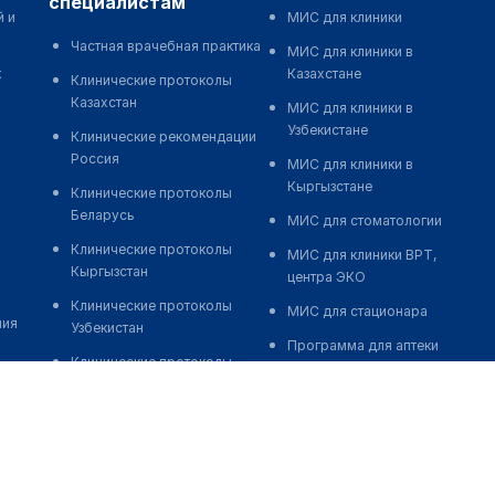
специалистам
й и
МИС для клиники
Частная врачебная практика
МИС для клиники в
к
Казахстане
Клинические протоколы
Казахстан
МИС для клиники в
Узбекистане
Клинические рекомендации
Россия
МИС для клиники в
Кыргызстане
Клинические протоколы
Беларусь
МИС для стоматологии
Клинические протоколы
МИС для клиники ВРТ,
Кыргызстан
центра ЭКО
Клинические протоколы
МИС для стационара
ния
Узбекистан
Программа для аптеки
Клинические протоколы
Автоматизация блока
диагностики и лечения
питания
Обзоры мировой
Реклама и продвижение
медицинской периодики
клиник
Заболевания: обзорные
Разработка сайта клиники