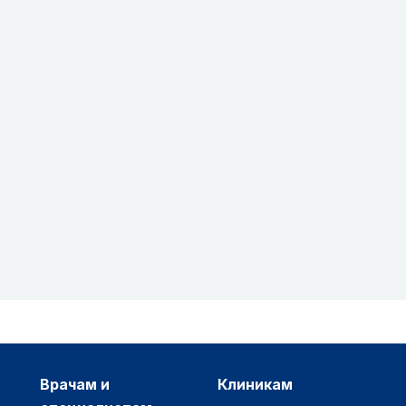
врачам и
клиникам