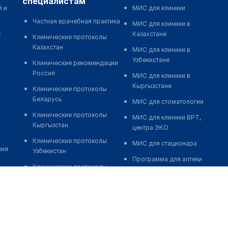
специалистам
й и
МИС для клиники
Частная врачебная практика
МИС для клиники в
к
Казахстане
Клинические протоколы
Казахстан
МИС для клиники в
Узбекистане
Клинические рекомендации
Россия
МИС для клиники в
Кыргызстане
Клинические протоколы
Беларусь
МИС для стоматологии
Клинические протоколы
МИС для клиники ВРТ,
Кыргызстан
центра ЭКО
Клинические протоколы
МИС для стационара
ния
Узбекистан
Программа для аптеки
Клинические протоколы
Автоматизация блока
диагностики и лечения
питания
Обзоры мировой
Реклама и продвижение
медицинской периодики
клиник
Заболевания: обзорные
Разработка сайта клиники