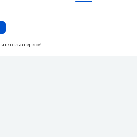
в
шите отзыв первым!