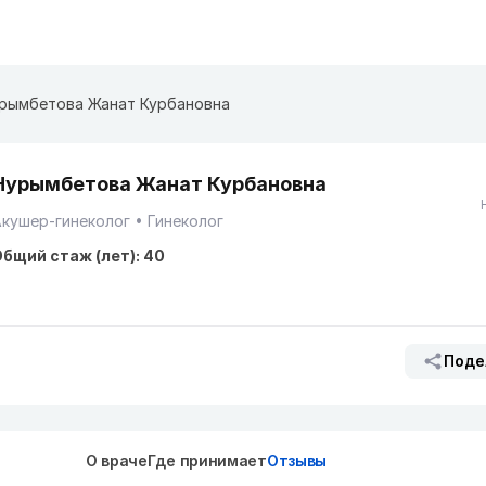
рымбетова Жанат Курбановна
Нурымбетова Жанат Курбановна
кушер-гинеколог
Гинеколог
бщий стаж (лет): 40
Поде
О враче
Где принимает
Отзывы