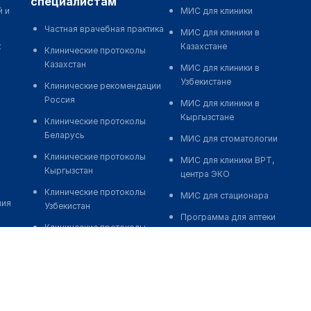
специалистам
й и
МИС для клиники
Частная врачебная практика
МИС для клиники в
к
Казахстане
Клинические протоколы
Казахстан
МИС для клиники в
Узбекистане
Клинические рекомендации
Россия
МИС для клиники в
Кыргызстане
Клинические протоколы
Беларусь
МИС для стоматологии
Клинические протоколы
МИС для клиники ВРТ,
Кыргызстан
центра ЭКО
Клинические протоколы
МИС для стационара
ния
Узбекистан
Программа для аптеки
Клинические протоколы
Автоматизация блока
диагностики и лечения
питания
Обзоры мировой
Реклама и продвижение
медицинской периодики
клиник
Заболевания: обзорные
Разработка сайта клиники