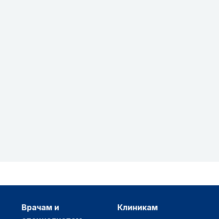
врачам и
клиникам