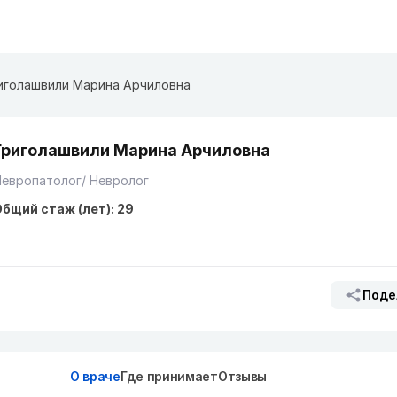
иголашвили Марина Арчиловна
Григолашвили Марина Арчиловна
европатолог/ Невролог
бщий стаж (лет): 29
Поде
О враче
Где принимает
Отзывы