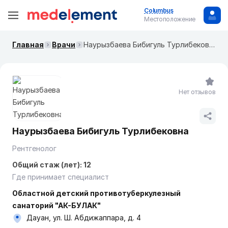
Columbus
Местоположение
Главная
Врачи
Наурызбаева Бибигуль Турлибековна
Нет отзывов
Наурызбаева Бибигуль Турлибековна
Рентгенолог
Общий стаж (лет): 12
Где принимает специалист
Областной детский противотуберкулезный
санаторий "АК-БУЛАК"
Дауан, ул. Ш. Абдижаппара, д. 4