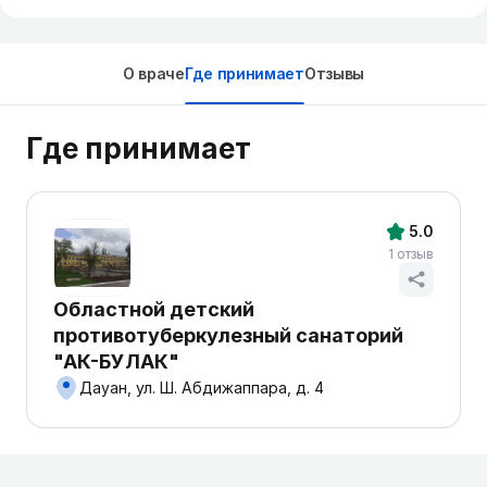
О враче
Где принимает
Отзывы
Где принимает
5.0
1 отзыв
Областной детский
противотуберкулезный санаторий
"АК-БУЛАК"
Дауан, ул. Ш. Абдижаппара, д. 4