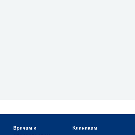
врачам и
клиникам