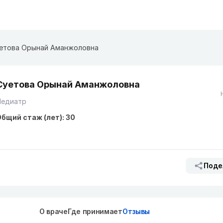
етова Орынай Аманжоловна
Суетова Орынай Аманжоловна
Педиатр
бщий стаж (лет): 30
Поде
О враче
Где принимает
Отзывы