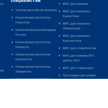
специалистам
й и
МИС для клиники
Частная врачебная практика
МИС для клиники в
к
Казахстане
Клинические протоколы
Казахстан
МИС для клиники в
Узбекистане
Клинические рекомендации
Россия
МИС для клиники в
Кыргызстане
Клинические протоколы
Беларусь
МИС для стоматологии
Клинические протоколы
МИС для клиники ВРТ,
Кыргызстан
центра ЭКО
Клинические протоколы
МИС для стационара
ния
Узбекистан
Программа для аптеки
Клинические протоколы
Автоматизация блока
диагностики и лечения
питания
Обзоры мировой
Реклама и продвижение
медицинской периодики
клиник
Заболевания: обзорные
Разработка сайта клиники