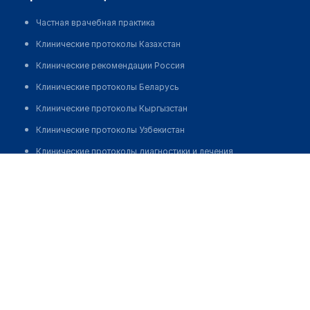
Частная врачебная практика
Клинические протоколы Казахстан
Клинические рекомендации Россия
Клинические протоколы Беларусь
Клинические протоколы Кыргызстан
Клинические протоколы Узбекистан
Клинические протоколы диагностики и лечения
Котенко Елена Валерьевна
Обзоры мировой медицинской периодики
Заболевания: обзорные статьи
Новости здравоохранения
Медикаменты
Лабораторные показатели
Медицинские термины
Мобильные приложения