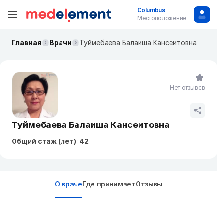
Columbus
Местоположение
Главная
Врачи
Туймебаева Балаиша Кансеитовна
Нет отзывов
Туймебаева Балаиша Кансеитовна
Общий стаж (лет): 42
О враче
Где принимает
Отзывы