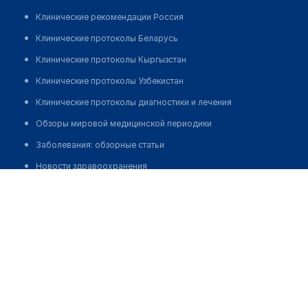
Клинические рекомендации Россия
Клинические протоколы Беларусь
Клинические протоколы Кыргызстан
Клинические протоколы Узбекистан
Клинические протоколы диагностики и лечения
Обзоры мировой медицинской периодики
Заболевания: обзорные статьи
Новости здравоохранения
Туймебаева Балаиша Кансеитовна
Медикаменты
Лабораторные показатели
Медицинские термины
Мобильные приложения
клиникам
МИС для клиники