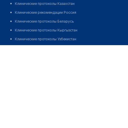
Клинические протоколы Казахстан
Клинические рекомендации Россия
Клинические протоколы Беларусь
Клинические протоколы Кыргызстан
Клинические протоколы Узбекистан
Клинические протоколы диагностики и лечения
Достанко Наталья Юрьевна
Обзоры мировой медицинской периодики
Заболевания: обзорные статьи
Новости здравоохранения
Медикаменты
Лабораторные показатели
Медицинские термины
Мобильные приложения
клиникам
МИС для клиники