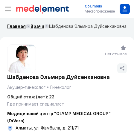
Columbus
Местоположение
Главная
Врачи
Шабденова Эльмира Дуйсенхановна
Нет отзывов
Шабденова Эльмира Дуйсенхановна
Акушер-гинеколог
Гинеколог
Общий стаж (лет): 22
Где принимает специалист
Медицинский центр "OLYMP MEDICAL GROUP"
(DiVera)
Алматы, ул. Жамбыла, д. 211/71