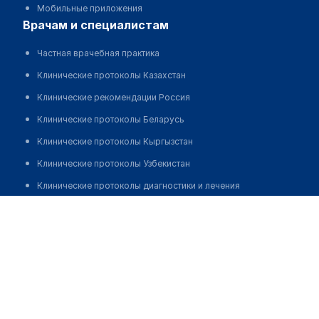
Мобильные приложения
врачам и специалистам
Частная врачебная практика
Клинические протоколы Казахстан
Клинические рекомендации Россия
Клинические протоколы Беларусь
Клинические протоколы Кыргызстан
Клинические протоколы Узбекистан
Клинические протоколы диагностики и лечения
Шабденова Эльмира Дуйсенхановна
Обзоры мировой медицинской периодики
Заболевания: обзорные статьи
Новости здравоохранения
Медикаменты
Лабораторные показатели
Медицинские термины