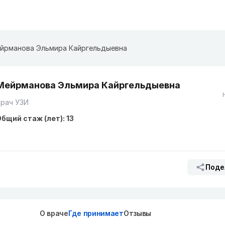
йрманова Эльмира Кайргельдыевна
Мейрманова Эльмира Кайргельдыевна
Врач УЗИ
бщий стаж (лет): 13
Поде
О враче
Где принимает
Отзывы