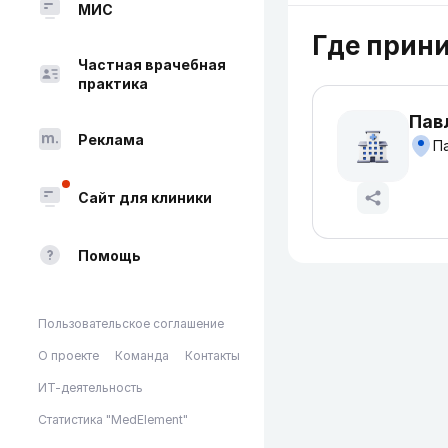
МИС
Где прин
Частная врачебная
практика
Пав
Реклама
Па
Сайт для клиники
Помощь
Пользовательское соглашение
О проекте
Команда
Контакты
ИТ-деятельность
Статистика "MedElement"