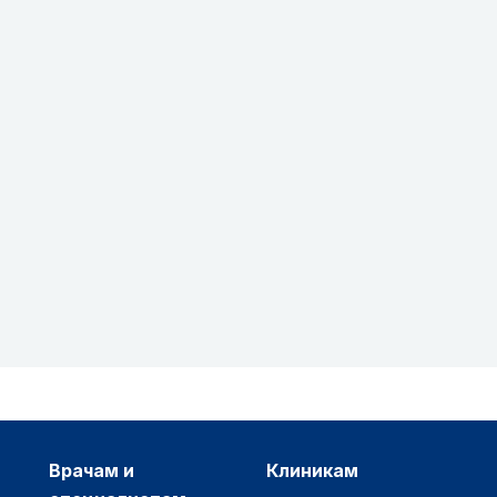
врачам и
клиникам