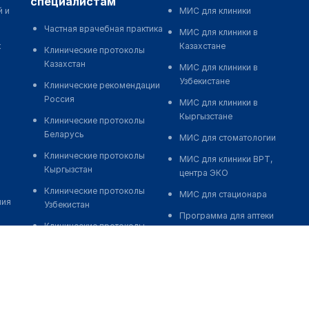
специалистам
й и
МИС для клиники
Частная врачебная практика
МИС для клиники в
к
Казахстане
Клинические протоколы
Казахстан
МИС для клиники в
Узбекистане
Клинические рекомендации
Россия
МИС для клиники в
Кыргызстане
Клинические протоколы
Беларусь
МИС для стоматологии
Клинические протоколы
МИС для клиники ВРТ,
Кыргызстан
центра ЭКО
Клинические протоколы
МИС для стационара
ния
Узбекистан
Программа для аптеки
Клинические протоколы
Автоматизация блока
диагностики и лечения
питания
Обзоры мировой
Реклама и продвижение
медицинской периодики
клиник
Заболевания: обзорные
Разработка сайта клиники