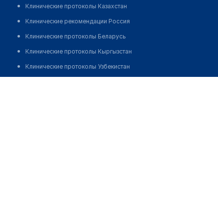
Клинические протоколы Казахстан
Клинические рекомендации Россия
Клинические протоколы Беларусь
Клинические протоколы Кыргызстан
Клинические протоколы Узбекистан
Клинические протоколы диагностики и лечения
Чуракова Марина Анатольевна
Обзоры мировой медицинской периодики
Заболевания: обзорные статьи
Новости здравоохранения
Медикаменты
Лабораторные показатели
Медицинские термины
Мобильные приложения
клиникам
МИС для клиники