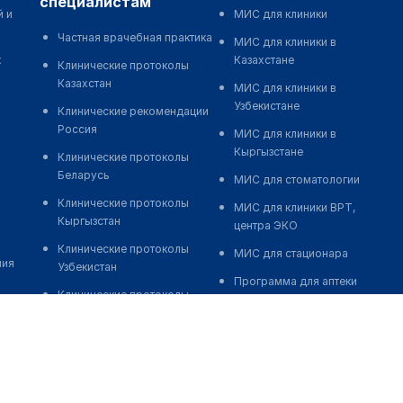
специалистам
й и
МИС для клиники
Частная врачебная практика
МИС для клиники в
к
Казахстане
Клинические протоколы
Казахстан
МИС для клиники в
Узбекистане
Клинические рекомендации
Россия
МИС для клиники в
Кыргызстане
Клинические протоколы
Беларусь
МИС для стоматологии
Клинические протоколы
МИС для клиники ВРТ,
Кыргызстан
центра ЭКО
Клинические протоколы
МИС для стационара
ния
Узбекистан
Программа для аптеки
Клинические протоколы
Автоматизация блока
диагностики и лечения
питания
Обзоры мировой
Реклама и продвижение
медицинской периодики
клиник
Заболевания: обзорные
Разработка сайта клиники