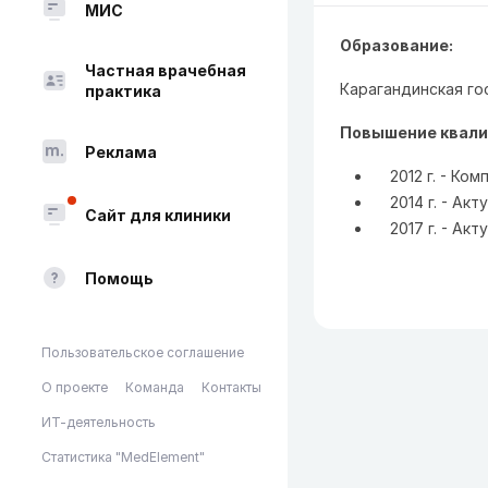
МИС
Образование:
Частная врачебная
Карагандинская го
практика
Повышение квали
Реклама
2012 г. - К
2014 г. - Акт
Сайт для клиники
2017 г. - Акт
Помощь
Пользовательское соглашение
О проекте
Команда
Контакты
ИТ-деятельность
Статистика "MedElement"