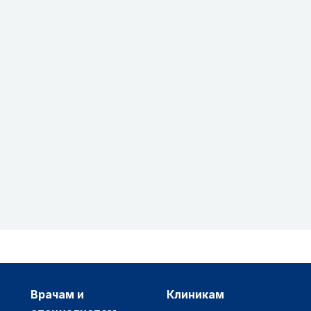
врачам и
клиникам