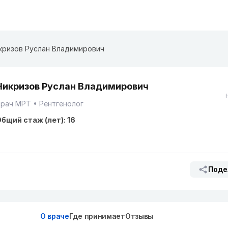
кризов Руслан Владимирович
Чикризов Руслан Владимирович
Врач МРТ
Рентгенолог
бщий стаж (лет): 16
Поде
О враче
Где принимает
Отзывы