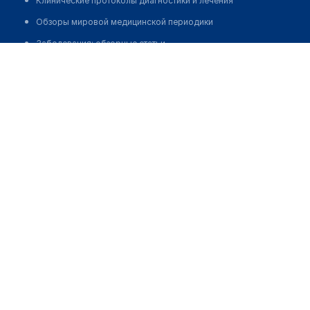
Клинические протоколы диагностики и лечения
Обзоры мировой медицинской периодики
Заболевания: обзорные статьи
Джамбулова Динара Айнидиновна
Новости здравоохранения
Медикаменты
Лабораторные показатели
Медицинские термины
Мобильные приложения
клиникам
МИС для клиники
МИС для клиники в Казахстане
МИС для клиники в Узбекистане
МИС для клиники в Кыргызстане
МИС для стоматологии
МИС для клиники ВРТ, центра ЭКО