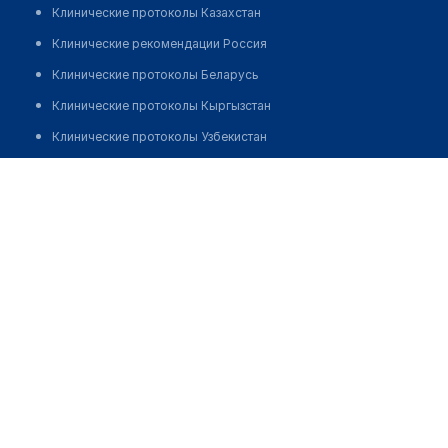
Клинические протоколы Казахстан
Клинические рекомендации Россия
Клинические протоколы Беларусь
Клинические протоколы Кыргызстан
Клинические протоколы Узбекистан
Клинические протоколы диагностики и лечения
Кыикбаев Кайрат Шарипказинович
Обзоры мировой медицинской периодики
Заболевания: обзорные статьи
Новости здравоохранения
Медикаменты
Лабораторные показатели
Медицинские термины
Мобильные приложения
клиникам
МИС для клиники